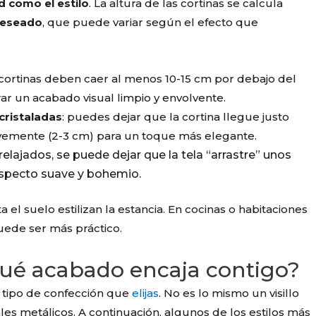
d como el estilo
. La altura de las cortinas se calcula
 deseado
, que puede variar según el efecto que
s cortinas deben caer al menos 10-15 cm por debajo del
rar un acabado visual limpio y envolvente.
cristaladas
: puedes dejar que la cortina llegue justo
evemente (2-3 cm) para un toque más elegante.
relajados, se puede dejar que la tela “arrastre” unos
aspecto suave y bohemio.
ta el suelo estilizan la estancia. En cocinas o habitaciones
uede ser más práctico.
¿qué acabado encaja contigo?
l tipo de confección que
elijas
. No es lo mismo un visillo
les metálicos. A continuación, algunos de los estilos más